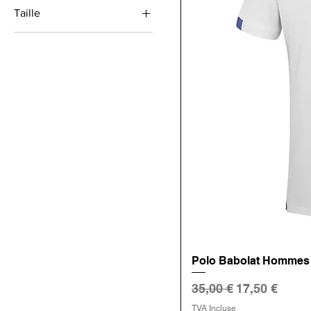
Taille
17 €
35 €
L
M
S
XL
XXL
Polo Babolat Hommes
Prix original
Prix promoti
35,00 €
17,50 €
TVA Incluse