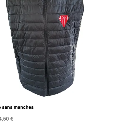
 sans manches
inal
rix promotionnel
4,50 €