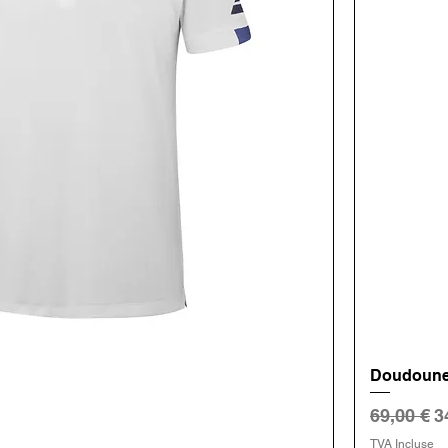
Doudoune
onnel
Prix orig
P
69,00 €
3
TVA Incluse