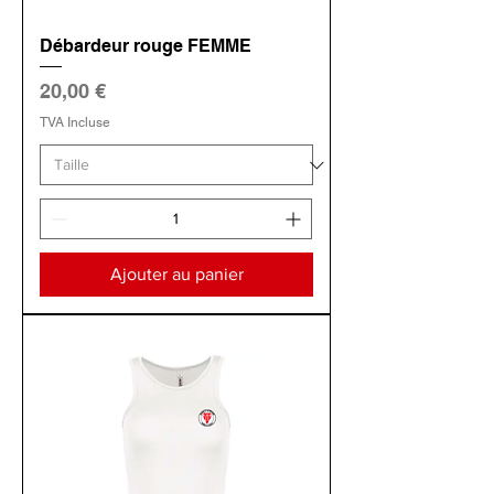
Débardeur rouge FEMME
Prix
20,00 €
TVA Incluse
Ajouter au panier