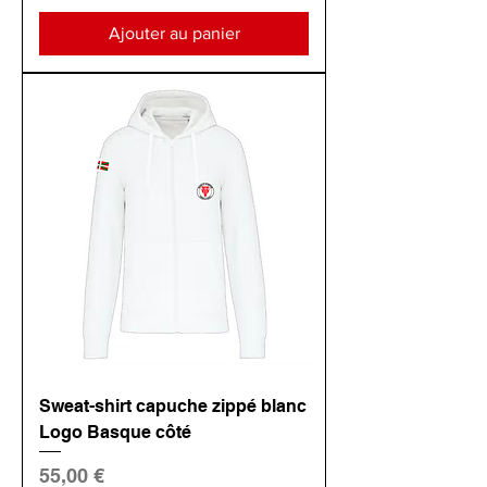
Ajouter au panier
Sweat-shirt capuche zippé blanc
Logo Basque côté
Prix
55,00 €