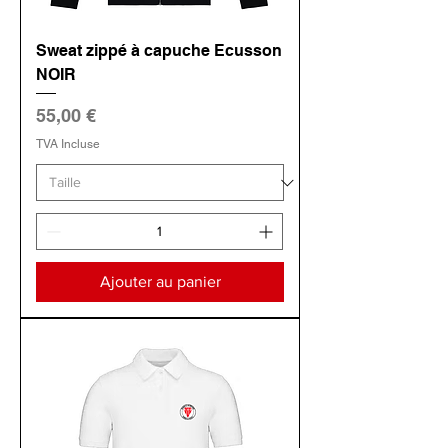
Sweat zippé à capuche Ecusson
NOIR
Prix
55,00 €
TVA Incluse
Ajouter au panier