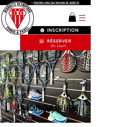
»
Inscrivez-vous aux tournois de padel ici
INSCRIPTION
RÉSERVER
Un court
LA BOUTIQUE EN LIGNE