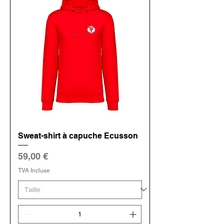
Sweat-shirt à capuche Ecusson
Prix
59,00 €
TVA Incluse