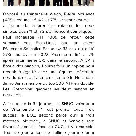
Opposé au trentenaire Walch, Pierre Mouesca
(-4/6) s'est incliné 6/2 et 7/5. Le score est de 1-1
à l'issue de la première rotation, les deux
simples des n°1 et n°3 s'annoncent compliqués :
Paul Inchauspé (TT 100), de retour cette
semaine des Etats-Unis, joue un client,
l'Allemand Sébastian Fanselow, 33 ans, qui a été
273e mondial en 2022, Paulo perd 6/4 et 7/5
après avoir mené 3-0 dans le second. A 3-1 à
l'issue des simples, il aurait fallu un exploit pour
revenir à égalité chez une équipe spécialiste
des doubles, qui a en plus recruté le Hollandais
Jarno Jans, membre du top 300 ATP en double.
Les Grenoblois gagnent les deux matchs en
deux sets.
A l'issue de la 3e journée, le SNUC, vainqueur
de Villemomble 5-1, est premier avec trois
succès, le BO... second parce qu'il a trois
matches. Mercredi, le SNUC et Sannois sont
favoris à domicile face au GUC et Villemomble.
Tout se jouera lors de l'ultime journée pour