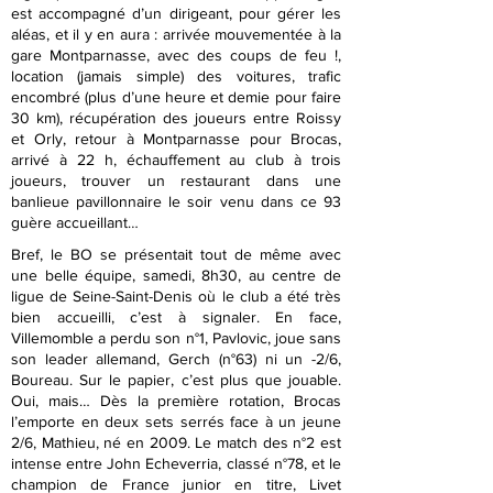
est accompagné d’un dirigeant, pour gérer les
aléas, et il y en aura : arrivée mouvementée à la
gare Montparnasse, avec des coups de feu !,
location (jamais simple) des voitures, trafic
encombré (plus d’une heure et demie pour faire
30 km), récupération des joueurs entre Roissy
et Orly, retour à Montparnasse pour Brocas,
arrivé à 22 h, échauffement au club à trois
joueurs, trouver un restaurant dans une
banlieue pavillonnaire le soir venu dans ce 93
guère accueillant…
Bref, le BO se présentait tout de même avec
une belle équipe, samedi, 8h30, au centre de
ligue de Seine-Saint-Denis où le club a été très
bien accueilli, c’est à signaler. En face,
Villemomble a perdu son n°1, Pavlovic, joue sans
son leader allemand, Gerch (n°63) ni un -2/6,
Boureau. Sur le papier, c’est plus que jouable.
Oui, mais… Dès la première rotation, Brocas
l’emporte en deux sets serrés face à un jeune
2/6, Mathieu, né en 2009. Le match des n°2 est
intense entre John Echeverria, classé n°78, et le
champion de France junior en titre, Livet