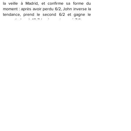
la veille à Madrid, et confirme sa forme du
moment : après avoir perdu 6/2, John inverse la
tendance, prend le second 6/2 et gagne le
super tie-break 10-7 (après avoir mené 7-1) sous
les hourras des Ultras. L'opération maintien est
lancée !
Dans la seconde rotation, le duel entre les
anciens pros Inigo Cervantes (-4/6) et Marie est
attendu : le créateur de contenus tennis,
désormais joueur de padel, reste un garçon dur
à jouer, il a battu Walch (Grenoble) et Valsecchi
(Villemomble). Mais Inigo sort le match qu'il faut,
en étant solide sur ses mises en jeu et en
baladant le Parisien aux quatre coins du 12.
L'Animal d'Irun, devant sa famille, gagne 4 et 4.
Le BO est devant (2-1) et sur le 11, Adria Soriano
Barrera (n°41), qui n'a pas encore gagné durant
cette campagne, va se montrer à la hauteur face
au dangereux Bax. Le Colombien est en
meilleure forme physique qu'en début de
compétition, il l'a prouvé à Grenoble en perdant