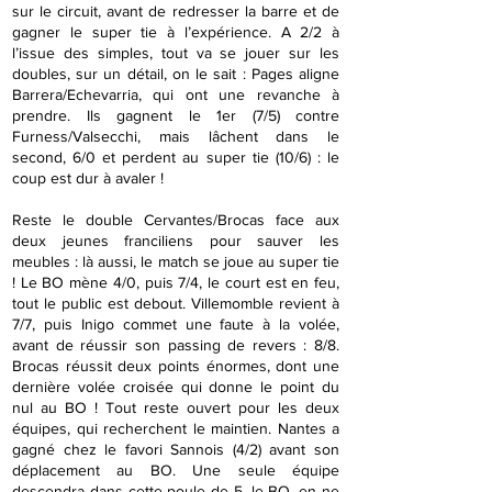
sur le circuit, avant de redresser la barre et de
gagner le super tie à l’expérience. A 2/2 à
l’issue des simples, tout va se jouer sur les
doubles, sur un détail, on le sait : Pages aligne
Barrera/Echevarria, qui ont une revanche à
prendre. Ils gagnent le 1er (7/5) contre
Furness/Valsecchi, mais lâchent dans le
second, 6/0 et perdent au super tie (10/6) : le
coup est dur à avaler !
Reste le double Cervantes/Brocas face aux
deux jeunes franciliens pour sauver les
meubles : là aussi, le match se joue au super tie
! Le BO mène 4/0, puis 7/4, le court est en feu,
tout le public est debout. Villemomble revient à
7/7, puis Inigo commet une faute à la volée,
avant de réussir son passing de revers : 8/8.
Brocas réussit deux points énormes, dont une
dernière volée croisée qui donne le point du
nul au BO ! Tout reste ouvert pour les deux
équipes, qui recherchent le maintien. Nantes a
gagné chez le favori Sannois (4/2) avant son
déplacement au BO. Une seule équipe
descendra dans cette poule de 5, le BO, en ne