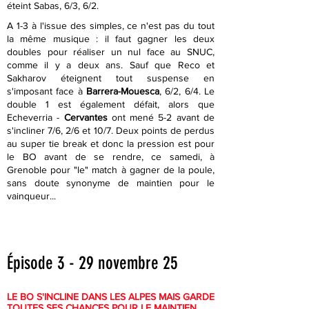
éteint Sabas, 6/3, 6/2.
A 1-3 à l'issue des simples, ce n'est pas du tout
la même musique : il faut gagner les deux
doubles pour réaliser un nul face au SNUC,
comme il y a deux ans. Sauf que Reco et
Sakharov éteignent tout suspense en
s'imposant face à
Barrera-Mouesca
, 6/2, 6/4. Le
double 1 est également défait, alors que
Echeverria -
Cervantes
ont mené 5-2 avant de
s'incliner 7/6, 2/6 et 10/7. Deux points de perdus
au super tie break et donc la pression est pour
le BO avant de se rendre, ce samedi, à
Grenoble pour "le" match à gagner de la poule,
sans doute synonyme de maintien pour le
vainqueur...
Épisode 3 - 29 novembre 25
LE BO S'INCLINE DANS LES ALPES MAIS GARDE
TOUTES SES CHANCES POUR LE MAINTIEN