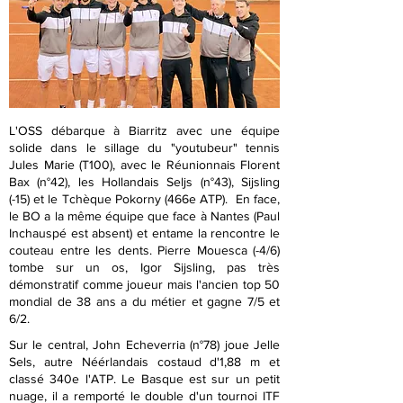
L'OSS débarque à Biarritz avec une équipe
solide dans le sillage du "youtubeur" tennis
Jules Marie (T100), avec le Réunionnais Florent
Bax (n°42), les Hollandais Seljs (n°43), Sijsling
(-15) et le Tchèque Pokorny (466e ATP). En face,
le BO a la même équipe que face à Nantes (Paul
Inchauspé est absent) et entame la rencontre le
couteau entre les dents. Pierre Mouesca (-4/6)
tombe sur un os, Igor Sijsling, pas très
démonstratif comme joueur mais l'ancien top 50
mondial de 38 ans a du métier et gagne 7/5 et
6/2.
Sur le central, John Echeverria (n°78) joue Jelle
Sels, autre Néérlandais costaud d'1,88 m et
classé 340e l'ATP. Le Basque est sur un petit
nuage, il a remporté le double d'un tournoi ITF