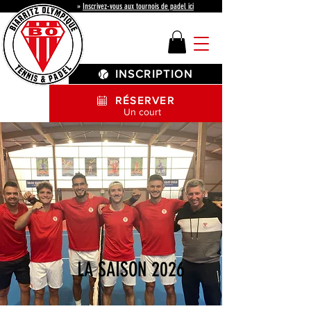
»
Inscrivez-vous aux tournois de padel ici
INSCRIPTION
RÉSERVER
Un court
LA SAISON 2026