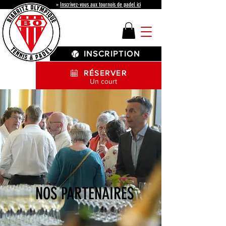
»
Inscrivez-vous aux tournois de padel ici
INSCRIPTION
RÉSERVER
Un court
NOS PARTENAIRES