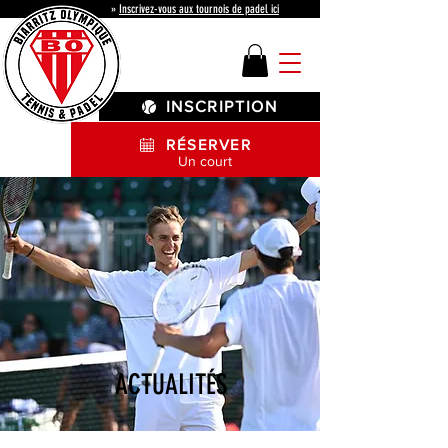
»
Inscrivez-vous aux tournois de padel ici
INSCRIPTION
RÉSERVER
Un court
ACTUALITÉS