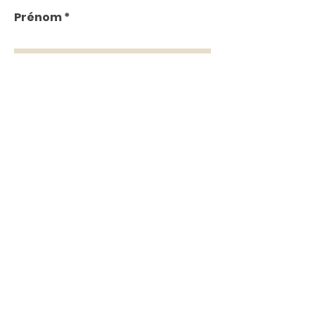
Prénom
Nom
E-mail
M'abonner