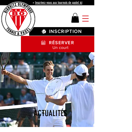
»
Inscrivez-vous aux tournois de padel ici
INSCRIPTION
RÉSERVER
Un court
ACTUALITÉS