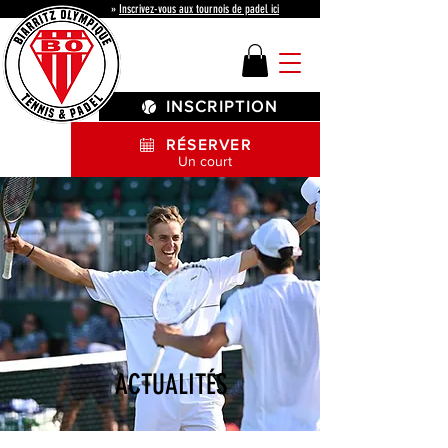
»
Inscrivez-vous aux tournois de padel ici
INSCRIPTION
RÉSERVER
Un court
ACTUALITÉS