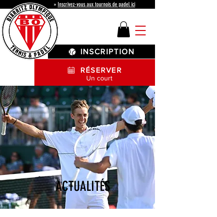
»
Inscrivez-vous aux tournois de padel ici
INSCRIPTION
RÉSERVER
Un court
ACTUALITÉS