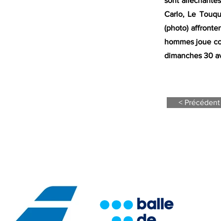
sont alléchante
Carlo, Le Touqu
(photo) affronte
hommes joue con
dimanches 30 avri
< Précédent