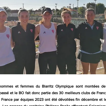
hommes et femmes du Biarritz Olympique sont montées de
 passé et le BO fait donc partie des 30 meilleurs clubs de Fran
France par équipes 2023 ont été dévoilées fin décembre et le