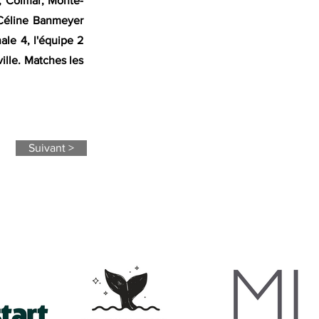
s, Colmar, Monte-
e Céline Banmeyer
nale 4, l'équipe 2
ille. Matches les
Suivant >