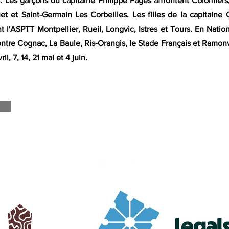
s. Les garçons du capitaine Philippe Pagès affrontent Colomier
et et Saint-Germain Les Corbeilles. Les filles de la capitain
nt l'ASPTT Montpellier, Rueil, Longvic, Istres et Tours. En Natio
tre Cognac, La Baule, Ris-Orangis, le Stade Français et Ramonv
l, 7, 14, 21 mai et 4 juin.