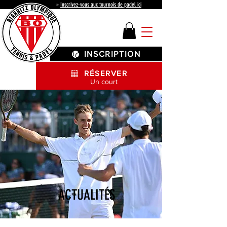
»
Inscrivez-vous aux tournois de padel ici
INSCRIPTION
RÉSERVER
Un court
ACTUALITÉS