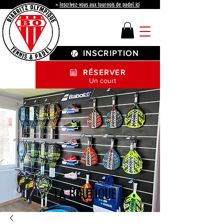
»
Inscrivez-vous aux tournois de padel ici
INSCRIPTION
RÉSERVER
Un court
LA BOUTIQUE