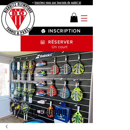
»
Inscrivez-vous aux tournois de padel ici
INSCRIPTION
RÉSERVER
Un court
LA BOUTIQUE