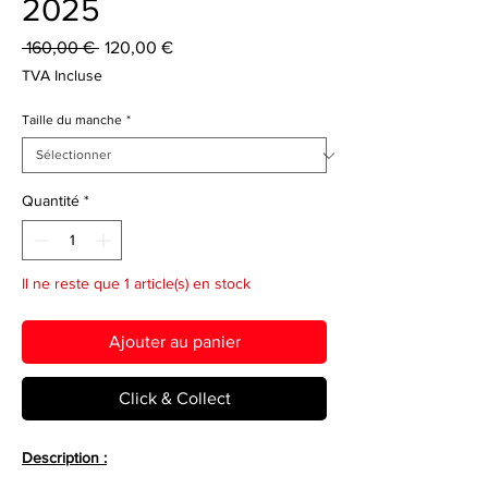
2025
Prix
Prix
 160,00 € 
120,00 €
original
promotionnel
TVA Incluse
Taille du manche
*
Quantité
*
Il ne reste que 1 article(s) en stock
Ajouter au panier
Click & Collect
Description :