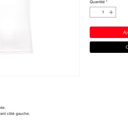
Quantité
*
Aj
C
xte.
ant côté gauche.